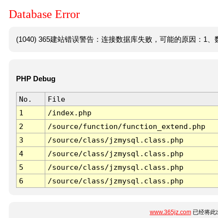
Database Error
(1040) 365建站错误警告：连接数据库失败，可能的原因：1、数
PHP Debug
No.
File
1
/index.php
2
/source/function/function_extend.php
3
/source/class/jzmysql.class.php
4
/source/class/jzmysql.class.php
5
/source/class/jzmysql.class.php
6
/source/class/jzmysql.class.php
www.365jz.com
已经将此