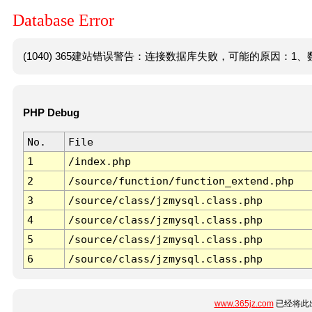
Database Error
(1040) 365建站错误警告：连接数据库失败，可能的原因：1、数
PHP Debug
No.
File
1
/index.php
2
/source/function/function_extend.php
3
/source/class/jzmysql.class.php
4
/source/class/jzmysql.class.php
5
/source/class/jzmysql.class.php
6
/source/class/jzmysql.class.php
www.365jz.com
已经将此