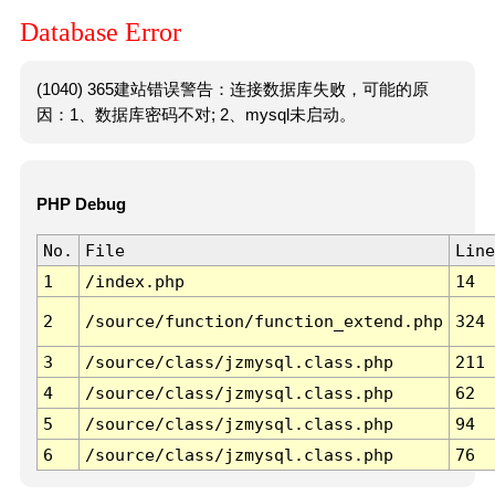
Database Error
(1040) 365建站错误警告：连接数据库失败，可能的原
因：1、数据库密码不对; 2、mysql未启动。
PHP Debug
No.
File
Line
1
/index.php
14
2
/source/function/function_extend.php
324
3
/source/class/jzmysql.class.php
211
4
/source/class/jzmysql.class.php
62
5
/source/class/jzmysql.class.php
94
6
/source/class/jzmysql.class.php
76