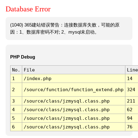
Database Error
(1040) 365建站错误警告：连接数据库失败，可能的原
因：1、数据库密码不对; 2、mysql未启动。
PHP Debug
No.
File
Line
1
/index.php
14
2
/source/function/function_extend.php
324
3
/source/class/jzmysql.class.php
211
4
/source/class/jzmysql.class.php
62
5
/source/class/jzmysql.class.php
94
6
/source/class/jzmysql.class.php
76