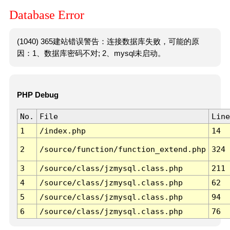
Database Error
(1040) 365建站错误警告：连接数据库失败，可能的原
因：1、数据库密码不对; 2、mysql未启动。
PHP Debug
No.
File
Line
1
/index.php
14
2
/source/function/function_extend.php
324
3
/source/class/jzmysql.class.php
211
4
/source/class/jzmysql.class.php
62
5
/source/class/jzmysql.class.php
94
6
/source/class/jzmysql.class.php
76