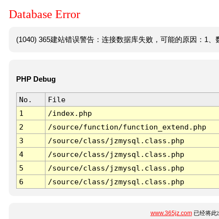
Database Error
(1040) 365建站错误警告：连接数据库失败，可能的原因：1、数
PHP Debug
No.
File
1
/index.php
2
/source/function/function_extend.php
3
/source/class/jzmysql.class.php
4
/source/class/jzmysql.class.php
5
/source/class/jzmysql.class.php
6
/source/class/jzmysql.class.php
www.365jz.com
已经将此