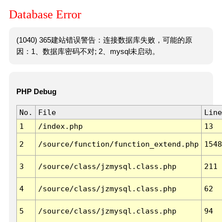
Database Error
(1040) 365建站错误警告：连接数据库失败，可能的原
因：1、数据库密码不对; 2、mysql未启动。
PHP Debug
No.
File
Line
1
/index.php
13
2
/source/function/function_extend.php
1548
3
/source/class/jzmysql.class.php
211
4
/source/class/jzmysql.class.php
62
5
/source/class/jzmysql.class.php
94