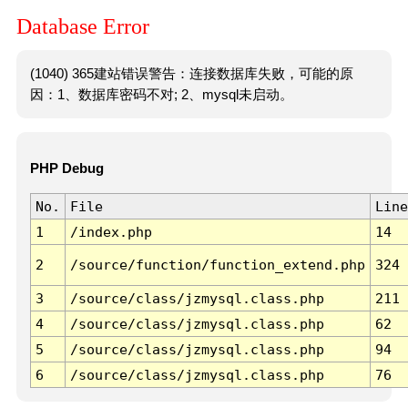
Database Error
(1040) 365建站错误警告：连接数据库失败，可能的原
因：1、数据库密码不对; 2、mysql未启动。
PHP Debug
No.
File
Line
1
/index.php
14
2
/source/function/function_extend.php
324
3
/source/class/jzmysql.class.php
211
4
/source/class/jzmysql.class.php
62
5
/source/class/jzmysql.class.php
94
6
/source/class/jzmysql.class.php
76