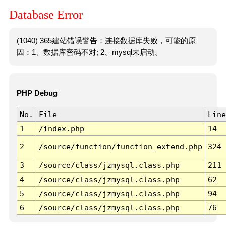
Database Error
(1040) 365建站错误警告：连接数据库失败，可能的原
因：1、数据库密码不对; 2、mysql未启动。
PHP Debug
No.
File
Line
1
/index.php
14
2
/source/function/function_extend.php
324
3
/source/class/jzmysql.class.php
211
4
/source/class/jzmysql.class.php
62
5
/source/class/jzmysql.class.php
94
6
/source/class/jzmysql.class.php
76